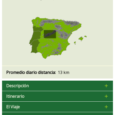
Promedio diario distancia:
13 km
Descripción
Itinerario
El Viaje