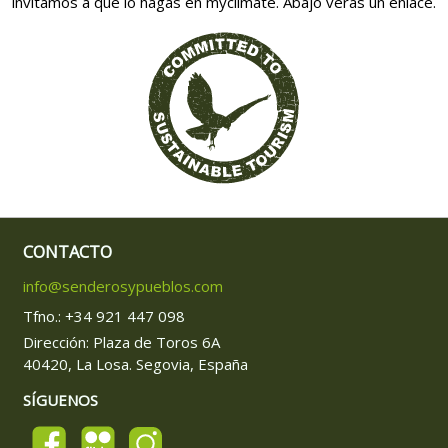
invitamos a que lo hagas en myclimate. Abajo verás un enlace.
CONTACTO
info@senderosypueblos.com
Tfno.: +34 921 447 098
Dirección: Plaza de Toros 6A
40420, La Losa. Segovia, España
SÍGUENOS